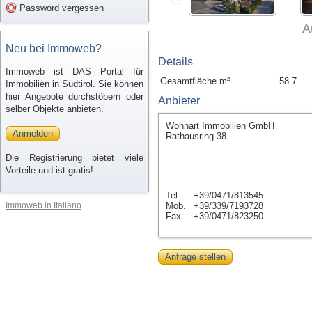
Password vergessen
A
Neu bei Immoweb?
Details
Immoweb ist DAS Portal für
Gesamtfläche m²
58.7
Immobilien in Südtirol. Sie können
hier Angebote durchstöbern oder
Anbieter
selber Objekte anbieten.
Wohnart Immobilien GmbH
Anmelden
Rathausring 38
Die Registrierung bietet viele
Vorteile und ist gratis!
Tel.
+39/0471/813545
Immoweb in Italiano
Mob.
+39/339/7193728
Fax.
+39/0471/823250
Anfrage stellen