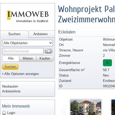
Wohnprojekt Pala
Zweizimmerwohn
Eckdaten
Suchen
Anbieten
Objektart
Wohnun
Ort
Neumar
Strasse, Hausnr
via Villa
Zimmer
2
Alle
Mieten
Kaufen
A
Energieklasse
Suchen
Gesamtfläche m²
58.7
Alle Optionen anzeigen
Status
Neu
Zustand
Erstbez
ID
IW1104
Neubauten
Anbieterliste
Mein Immoweb
Login