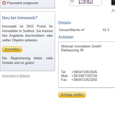
Password vergessen
A
Neu bei Immoweb?
Details
Immoweb ist DAS Portal für
Gesamtfläche m²
61.5
Immobilien in Südtirol. Sie können
hier Angebote durchstöbern oder
Anbieter
selber Objekte anbieten.
Wohnart Immobilien GmbH
Anmelden
Rathausring 38
Die Registrierung bietet viele
Vorteile und ist gratis!
Tel.
+39/0471/813545
Immoweb in Italiano
Mob.
+39/339/7193728
Fax.
+39/0471/823250
Anfrage stellen