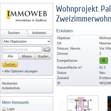
Wohnprojekt Pala
Zweizimmerwohn
Eckdaten
Suchen
Anbieten
Objektart
Wohnun
Ort
Neumar
Strasse, Hausnr
Via Vill
Zimmer
2
Alle
Mieten
Kaufen
B
Energieklasse
Suchen
Gesamtfläche m²
61.5
Alle Optionen anzeigen
Status
Neu
Zustand
Erstbez
ID
IW1104
Neubauten
Anbieterliste
Mein Immoweb
Login