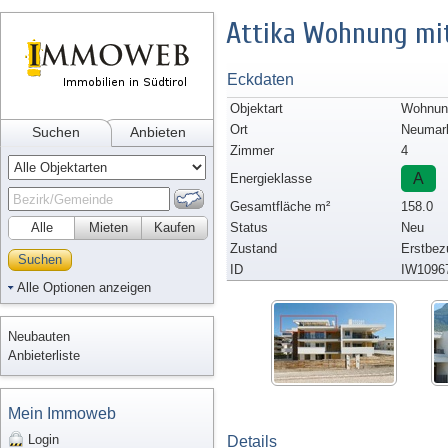
Attika Wohnung mit
Eckdaten
Objektart
Wohnun
Ort
Neumar
Suchen
Anbieten
Zimmer
4
A
Energieklasse
Gesamtfläche m²
158.0
Alle
Mieten
Kaufen
Status
Neu
Zustand
Erstbez
Suchen
ID
IW1096
Alle Optionen anzeigen
Neubauten
Anbieterliste
Mein Immoweb
Login
Details