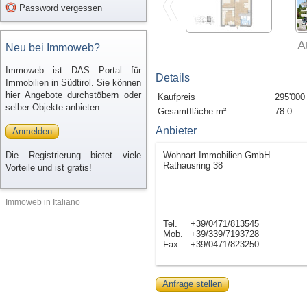
Password vergessen
A
Neu bei Immoweb?
Immoweb ist DAS Portal für
Details
Immobilien in Südtirol. Sie können
hier Angebote durchstöbern oder
Kaufpreis
295'000
selber Objekte anbieten.
Gesamtfläche m²
78.0
Anbieter
Anmelden
Die Registrierung bietet viele
Wohnart Immobilien GmbH
Rathausring 38
Vorteile und ist gratis!
Immoweb in Italiano
Tel.
+39/0471/813545
Mob.
+39/339/7193728
Fax.
+39/0471/823250
Anfrage stellen