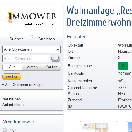
Wohnanlage „Re
Dreizimmerwohn
Eckdaten
Suchen
Anbieten
Objektart
Wohnun
Ort
Neumar
Zimmer
3
A
Energieklasse
Alle
Mieten
Kaufen
Kaufpreis
295'000
Suchen
Konventioniert
Alle Optionen anzeigen
Gesamtfläche m²
78.0
Status
Neu
Neubauten
Zustand
Erstbez
Anbieterliste
ID
IW1076
Mein Immoweb
Login