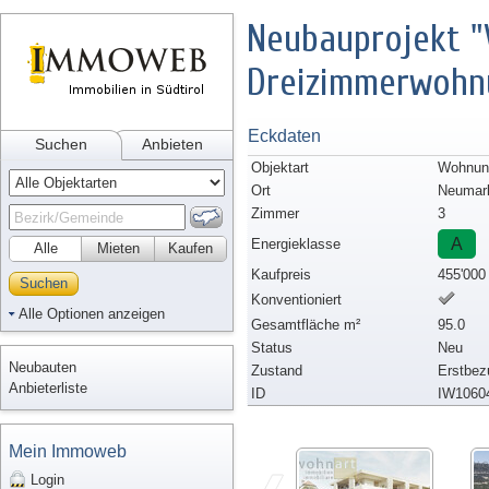
Neubauprojekt "V
Dreizimmerwohn
Eckdaten
Suchen
Anbieten
Objektart
Wohnun
Ort
Neumar
Zimmer
3
A
Energieklasse
Alle
Mieten
Kaufen
Kaufpreis
455'000
Suchen
Konventioniert
Alle Optionen anzeigen
Gesamtfläche m²
95.0
Status
Neu
Neubauten
Zustand
Erstbez
Anbieterliste
ID
IW1060
Mein Immoweb
Login