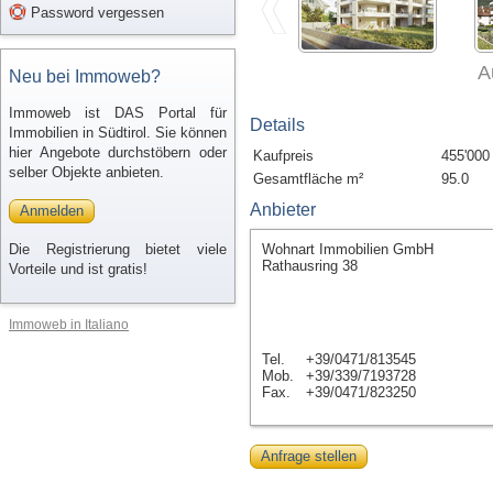
Password vergessen
A
Neu bei Immoweb?
Immoweb ist DAS Portal für
Details
Immobilien in Südtirol. Sie können
hier Angebote durchstöbern oder
Kaufpreis
455'000
selber Objekte anbieten.
Gesamtfläche m²
95.0
Anbieter
Anmelden
Die Registrierung bietet viele
Wohnart Immobilien GmbH
Rathausring 38
Vorteile und ist gratis!
Immoweb in Italiano
Tel.
+39/0471/813545
Mob.
+39/339/7193728
Fax.
+39/0471/823250
Anfrage stellen