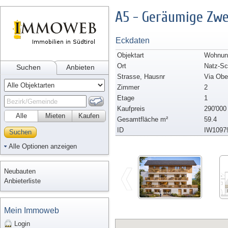
A5 - Geräumige Zw
Eckdaten
Objektart
Wohnung
Ort
Natz-S
Suchen
Anbieten
Strasse, Hausnr
Via Obe
Zimmer
2
Etage
1
Kaufpreis
290'000
Alle
Mieten
Kaufen
Gesamtfläche m²
59.4
ID
IW1097
Suchen
Alle Optionen anzeigen
Neubauten
Anbieterliste
Mein Immoweb
Login