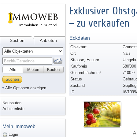
Exklusiver Obstga
– zu verkaufen
Eckdaten
Suchen
Anbieten
Objektart
Grundst
Ort
Nals
Strasse, Hausnr
Umgebu
Kaufpreis
680'000
Alle
Mieten
Kaufen
Gesamtfläche m²
7100.0
Status
Gebrauc
Suchen
Zustand
Gepfleg
Alle Optionen anzeigen
ID
IW1099
Neubauten
Anbieterliste
Mein Immoweb
A
Login