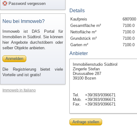
Password vergessen
Details
Kaufpreis
680'000
Neu bei Immoweb?
Gesamtfläche m²
7100.0
Immoweb ist DAS Portal für
Nettofläche m²
7100.0
Immobilien in Südtirol. Sie können
Grundstück m²
7100.0
hier Angebote durchstöbern oder
Garten m²
7100.0
selber Objekte anbieten.
Anbieter
Anmelden
Immobilienstudio Südtirol
Zingerle Stefan
Die Registrierung bietet viele
Drususallee 287
Vorteile und ist gratis!
39100 Bozen
Immoweb in Italiano
Tel.
+39/393/9396671
Mob.
+39/393/9396671
Fax.
+39/393/9396671
Anfrage stellen