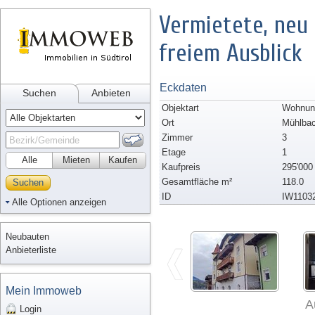
Vermietete, neu
freiem Ausblick
Eckdaten
Suchen
Anbieten
Objektart
Wohnun
Ort
Mühlba
Zimmer
3
Etage
1
Alle
Mieten
Kaufen
Kaufpreis
295'000
Gesamtfläche m²
118.0
Suchen
ID
IW1103
Alle Optionen anzeigen
Neubauten
Anbieterliste
Mein Immoweb
A
Login