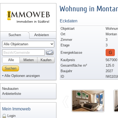
Wohnung in Monta
Eckdaten
Objektart
Wohnun
Ort
Montan
Suchen
Anbieten
Zimmer
3
Etage
3
G
Energieklasse
Alle
Mieten
Kaufen
Kaufpreis
567'000
Gesamtfläche m²
125.0
Suchen
Baujahr
2027
Alle Optionen anzeigen
ID
IW1101
Neubauten
Anbieterliste
Mein Immoweb
Login