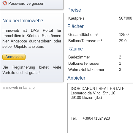
Password vergessen
Preise
Kaufpreis
567'000
Neu bei Immoweb?
Flächen
Immoweb ist DAS Portal für
Gesamtfläche m²
125.0
Immobilien in Südtirol. Sie können
Balkon/Terrasse m²
29.0
hier Angebote durchstöbern oder
selber Objekte anbieten.
Räume
Anmelden
Badezimmer
2
Balkone/Terrassen
1
Die Registrierung bietet viele
Wohn-/Schlafzimmer
3
Vorteile und ist gratis!
Anbieter
Immoweb in Italiano
IGOR DAPUNT REAL ESTATE
Leonardo da Vinci Str., 16
39100 Bozen (BZ)
Tel.
+390471324928