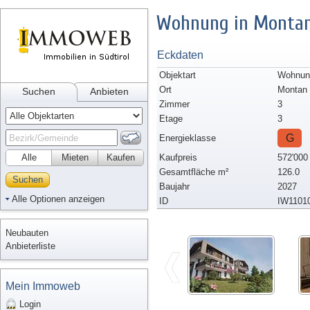
Wohnung in Monta
Eckdaten
Objektart
Wohnun
Ort
Montan
Suchen
Anbieten
Zimmer
3
Etage
3
G
Energieklasse
Alle
Mieten
Kaufen
Kaufpreis
572'000
Gesamtfläche m²
126.0
Suchen
Baujahr
2027
Alle Optionen anzeigen
ID
IW1101
Neubauten
Anbieterliste
Mein Immoweb
Login