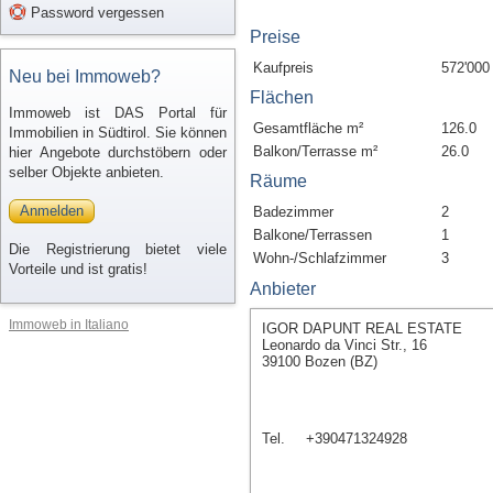
Password vergessen
Preise
Kaufpreis
572'000
Neu bei Immoweb?
Flächen
Immoweb ist DAS Portal für
Gesamtfläche m²
126.0
Immobilien in Südtirol. Sie können
Balkon/Terrasse m²
26.0
hier Angebote durchstöbern oder
selber Objekte anbieten.
Räume
Anmelden
Badezimmer
2
Balkone/Terrassen
1
Die Registrierung bietet viele
Wohn-/Schlafzimmer
3
Vorteile und ist gratis!
Anbieter
Immoweb in Italiano
IGOR DAPUNT REAL ESTATE
Leonardo da Vinci Str., 16
39100 Bozen (BZ)
Tel.
+390471324928