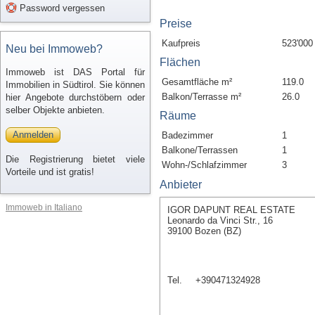
Password vergessen
Preise
Kaufpreis
523'000
Neu bei Immoweb?
Flächen
Immoweb ist DAS Portal für
Gesamtfläche m²
119.0
Immobilien in Südtirol. Sie können
Balkon/Terrasse m²
26.0
hier Angebote durchstöbern oder
selber Objekte anbieten.
Räume
Anmelden
Badezimmer
1
Balkone/Terrassen
1
Die Registrierung bietet viele
Wohn-/Schlafzimmer
3
Vorteile und ist gratis!
Anbieter
Immoweb in Italiano
IGOR DAPUNT REAL ESTATE
Leonardo da Vinci Str., 16
39100 Bozen (BZ)
Tel.
+390471324928