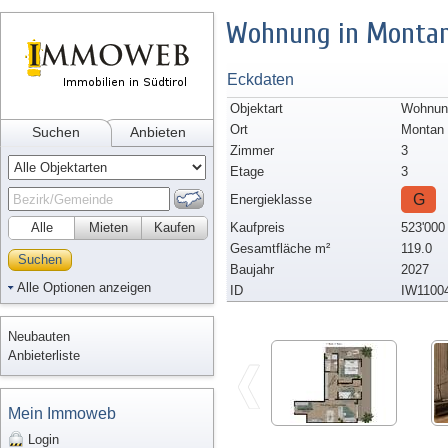
Wohnung in Monta
Eckdaten
Objektart
Wohnun
Ort
Montan
Suchen
Anbieten
Zimmer
3
Etage
3
G
Energieklasse
Alle
Mieten
Kaufen
Kaufpreis
523'000
Gesamtfläche m²
119.0
Suchen
Baujahr
2027
Alle Optionen anzeigen
ID
IW1100
Neubauten
Anbieterliste
Mein Immoweb
Login