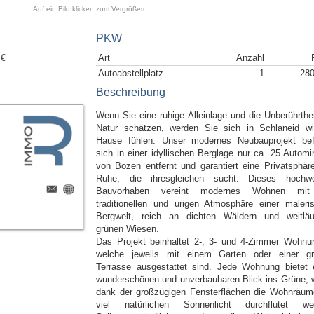
Auf ein Bild klicken zum Vergrößern
PKW
 €
Art
Anzahl
Autoabstellplatz
1
280
Beschreibung
Wenn Sie eine ruhige Alleinlage und die Unberührthei
Natur schätzen, werden Sie sich in Schlaneid w
Hause fühlen. Unser modernes Neubauprojekt bef
sich in einer idyllischen Berglage nur ca. 25 Automi
von Bozen entfernt und garantiert eine Privatsphär
Ruhe, die ihresgleichen sucht. Dieses hochwe
Bauvorhaben vereint modernes Wohnen mit
traditionellen und urigen Atmosphäre einer maleri
Bergwelt, reich an dichten Wäldern und weitläu
grünen Wiesen.
Das Projekt beinhaltet 2-, 3- und 4-Zimmer Wohnu
welche jeweils mit einem Garten oder einer g
Terrasse ausgestattet sind. Jede Wohnung bietet 
wunderschönen und unverbaubaren Blick ins Grüne, 
dank der großzügigen Fensterflächen die Wohnräum
viel natürlichen Sonnenlicht durchflutet we