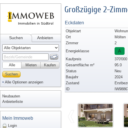
Großzügige 2-Zimm
Eckdaten
Objektart
Wohnun
Ort
Mölten
Suchen
Anbieten
Zimmer
2
A
Energieklasse
Kaufpreis
370'000
Alle
Mieten
Kaufen
Gesamtfläche m²
95.0
Status
Neu
Suchen
Baujahr
2024
Alle Optionen anzeigen
Zustand
Erstbez
ID
IW9886
Neubauten
Anbieterliste
Mein Immoweb
Login