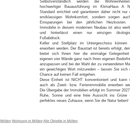
Selbstverständlich werden die Wohneinheite
hochwertiger Bauausführung im KlimaHaus A N
Standard errichtet und garantieren daher nicht nur 
erstklassigen Wohnkomfort, sondern sorgen auc
Einsparungen bei den jährlichen Heizkosten.
Immobilie in diesem modernen Neubau ist also werth
und hinterlässt einen nur winzigen ökologi
Fußabdruck.
Keller und Stellplatz im Untergeschoss können 
erworben werden. Der Baustart ist bereits erfolgt, de
bietet sich Ihnen hier die einmalige Gelegenheit
eigenen vier Wände ganz nach Ihren eigenen Bedürfn
anzupassen und bei der Wahl der zu verwendeten Mat
ein gewichtiges Wort mitzureden – lassen Sie sich 
Chance auf keinen Fall entgehen.
Diese Einheit ist NICHT konventioniert und kann 
auch als Zweit- bzw. Ferienimmobilie erworben we
Die Übergabe der Immobilien erfolgt im Sommer 2027
Ruhe, Sonne und eine freie Aussicht ins Grüne 
perfektes neues Zuhause, wenn Sie die Natur lieben!
 Mölten
Wohnung in Mölten
Alle Objekte in Mölten