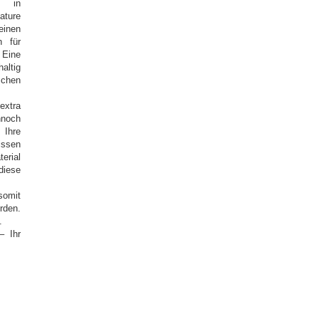
n in
ature
einen
h für
 Eine
altig
schen
extra
nnoch
 Ihre
issen
erial
diese
somit
rden.
.
– Ihr