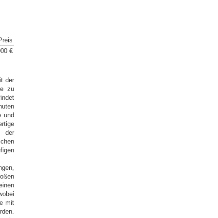
Preis
00 €
t der
ie zu
indet
nuten
e und
rtige
 der
schen
figen
ngen,
roßen
einen
wobei
e mit
rden.