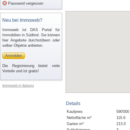
Password vergessen
Neu bei Immoweb?
Immoweb ist DAS Portal für
Immobilien in Südtirol. Sie können
hier Angebote durchstöbern oder
selber Objekte anbieten.
Anmelden
Die Registrierung bietet viele
Vorteile und ist gratis!
Immoweb in Italiano
Details
Kaufpreis
590'000
Nettofläche m²
115.6
Garten m²
213.0
Schlafzimmer
3