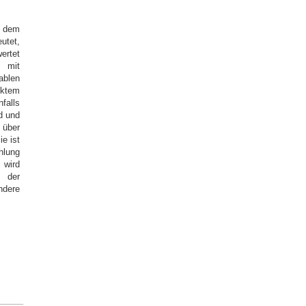
h dem
utet,
ertet
s mit
ablen
ektem
falls
d und
 über
ie ist
hlung
 wird
 der
dere