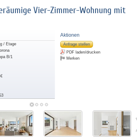
geräumige Vier-Zimmer-Wohnung mit
Aktionen
 / Etage
Anfrage stellen
orona
PDF laden/drucken
opa B/1
Merken
 €
53