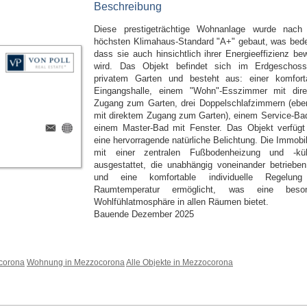
Beschreibung
Diese prestigeträchtige Wohnanlage wurde nac
höchsten Klimahaus-Standard "A+" gebaut, was bede
dass sie auch hinsichtlich ihrer Energieeffizienz bew
wird. Das Objekt befindet sich im Erdgeschos
privatem Garten und besteht aus: einer komfort
Eingangshalle, einem "Wohn"-Esszimmer mit dir
Zugang zum Garten, drei Doppelschlafzimmern (eben
mit direktem Zugang zum Garten), einem Service-Ba
einem Master-Bad mit Fenster. Das Objekt verfügt
eine hervorragende natürliche Belichtung. Die Immobil
mit einer zentralen Fußbodenheizung und -kü
ausgestattet, die unabhängig voneinander betrieben
und eine komfortable individuelle Regelung
Raumtemperatur ermöglicht, was eine beson
Wohlfühlatmosphäre in allen Räumen bietet.
Bauende Dezember 2025
corona
Wohnung in Mezzocorona
Alle Objekte in Mezzocorona