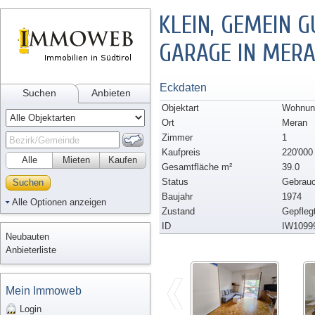
KLEIN, GEMEIN G
GARAGE IN MERA
Eckdaten
Suchen
Anbieten
Objektart
Wohnun
Ort
Meran
Zimmer
1
Kaufpreis
220'000
Alle
Mieten
Kaufen
Gesamtfläche m²
39.0
Status
Gebrauc
Suchen
Baujahr
1974
Alle Optionen anzeigen
Zustand
Gepfleg
ID
IW1099
Neubauten
Anbieterliste
Mein Immoweb
Login