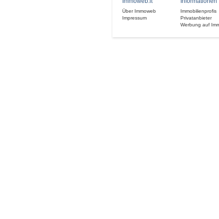
Immoweb.it
Informationen
Über Immoweb
Immobilienprofis
Impressum
Privatanbieter
Werbung auf Im