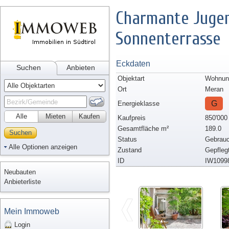
Charmante Jugen
Sonnenterrasse
Eckdaten
Suchen
Anbieten
Objektart
Wohnun
Ort
Meran
G
Energieklasse
Alle
Mieten
Kaufen
Kaufpreis
850'000
Gesamtfläche m²
189.0
Suchen
Status
Gebrauc
Alle Optionen anzeigen
Zustand
Gepfleg
ID
IW1099
Neubauten
Anbieterliste
Mein Immoweb
Login