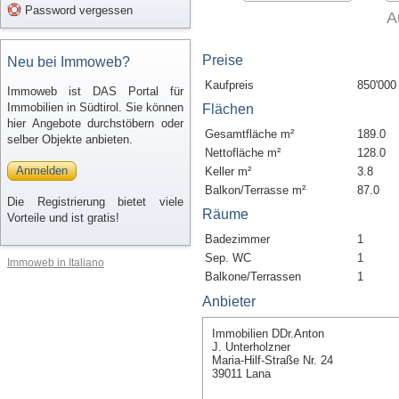
Password vergessen
A
Preise
Neu bei Immoweb?
Kaufpreis
850'000
Immoweb ist DAS Portal für
Immobilien in Südtirol. Sie können
Flächen
hier Angebote durchstöbern oder
Gesamtfläche m²
189.0
selber Objekte anbieten.
Nettofläche m²
128.0
Anmelden
Keller m²
3.8
Balkon/Terrasse m²
87.0
Die Registrierung bietet viele
Räume
Vorteile und ist gratis!
Badezimmer
1
Sep. WC
1
Immoweb in Italiano
Balkone/Terrassen
1
Anbieter
Immobilien DDr.Anton
J. Unterholzner
Maria-Hilf-Straße Nr. 24
39011 Lana