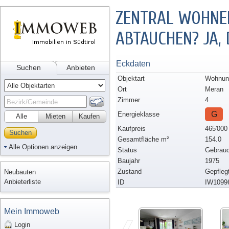
ZENTRAL WOHNEN
ABTAUCHEN? JA, 
Eckdaten
Suchen
Anbieten
Objektart
Wohnun
Ort
Meran
Zimmer
4
G
Energieklasse
Alle
Mieten
Kaufen
Kaufpreis
465'000
Suchen
Gesamtfläche m²
154.0
Alle Optionen anzeigen
Status
Gebrauc
Baujahr
1975
Zustand
Gepfleg
Neubauten
Anbieterliste
ID
IW1099
Mein Immoweb
Login