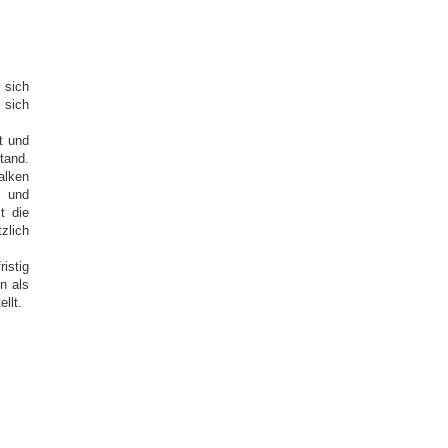
 sich
 sich
t und
and.
alken
e und
t die
zlich
istig
n als
llt.