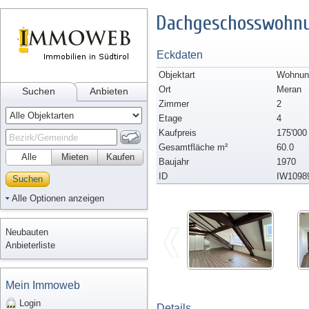
Dachgeschosswohnun
Eckdaten
Objektart
Wohnun
Ort
Meran
Suchen
Anbieten
Zimmer
2
Etage
4
Kaufpreis
175'000
Gesamtfläche m²
60.0
Alle
Mieten
Kaufen
Baujahr
1970
ID
IW1098
Suchen
Alle Optionen anzeigen
Neubauten
Anbieterliste
Mein Immoweb
Login
Details