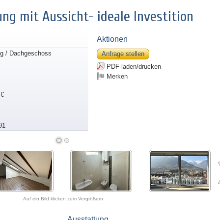
g mit Aussicht- ideale Investition
Aktionen
g / Dachgeschoss
Anfrage stellen
PDF laden/drucken
Merken
 €
91
Auf ein Bild klicken zum Vergrößern
Ausstattung