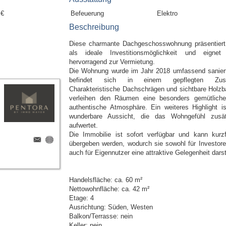
 €
Befeuerung
Elektro
Beschreibung
Diese charmante Dachgeschosswohnung präsentiert
als ideale Investitionsmöglichkeit und eignet
hervorragend zur Vermietung.
Die Wohnung wurde im Jahr 2018 umfassend sanier
befindet sich in einem gepflegten Zust
Charakteristische Dachschrägen und sichtbare Holzb
verleihen den Räumen eine besonders gemütlich
authentische Atmosphäre. Ein weiteres Highlight is
wunderbare Aussicht, die das Wohngefühl zusät
aufwertet.
Die Immobilie ist sofort verfügbar und kann kurzfr
übergeben werden, wodurch sie sowohl für Investore
auch für Eigennutzer eine attraktive Gelegenheit darste
Handelsfläche: ca. 60 m²
Nettowohnfläche: ca. 42 m²
Etage: 4
Ausrichtung: Süden, Westen
Balkon/Terrasse: nein
Keller: nein