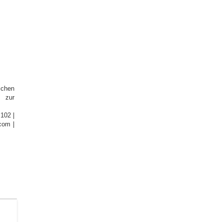
chen
e zur
102 |
com |