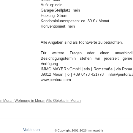
Aufzug: nein
Garage/Stellplatz: nein
Heizung: Strom
Kondominiumsspesen: ca. 30 € / Monat
Konventioniert: nein
Alle Angaben sind als Richtwerte zu betrachten.
Für weitere Fragen oder einen unverbindli
Besichtigungstermin stehen wir jederzeit gern
Verfügung.
IMMO MAYER vGmbH | srls | Romstraße | via Roma 
39012 Meran | o | +39 0473 421778 | info@pentora.
www.pentora.com
in Meran
Wohnung in Meran
Alle Objekte in Meran
Verbinden
© Copyright 2001-2026 Immoweb.it