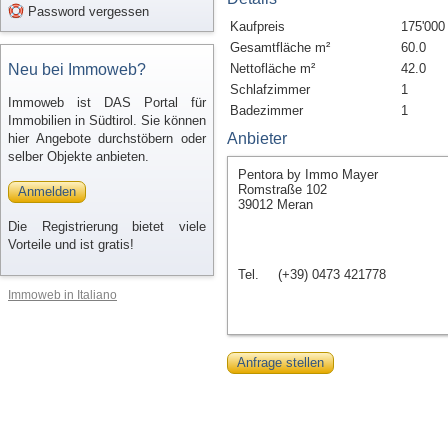
Password vergessen
Kaufpreis
175'000
Gesamtfläche m²
60.0
Neu bei Immoweb?
Nettofläche m²
42.0
Schlafzimmer
1
Immoweb ist DAS Portal für
Badezimmer
1
Immobilien in Südtirol. Sie können
Anbieter
hier Angebote durchstöbern oder
selber Objekte anbieten.
Pentora by Immo Mayer
Romstraße 102
Anmelden
39012 Meran
Die Registrierung bietet viele
Vorteile und ist gratis!
Tel.
(+39) 0473 421778
Immoweb in Italiano
Anfrage stellen