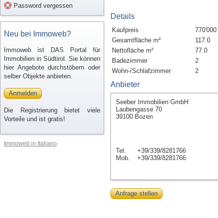
Password vergessen
Details
Kaufpreis
770'000
Neu bei Immoweb?
Gesamtfläche m²
117.0
Immoweb ist DAS Portal für
Nettofläche m²
77.0
Immobilien in Südtirol. Sie können
Badezimmer
2
hier Angebote durchstöbern oder
Wohn-/Schlafzimmer
2
selber Objekte anbieten.
Anbieter
Anmelden
Seeber Immobilien GmbH
Laubengasse 70
Die Registrierung bietet viele
39100 Bozen
Vorteile und ist gratis!
Immoweb in Italiano
Tel.
+39/339/8281766
Mob.
+39/339/8281766
Anfrage stellen