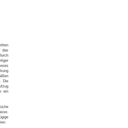
ritten
f das
Durch
tiger
ieses
ckung
äßen
. Die
fzug
e ein
Küche
asse.
ügige
ien.