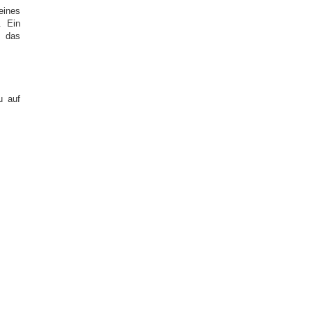
eines
. Ein
 das
u auf