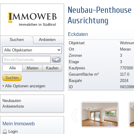
Neubau-Penthouse 
Ausrichtung
Eckdaten
Suchen
Anbieten
Objektart
Wohnun
Ort
Meran
Zimmer
3
Etage
3
Alle
Mieten
Kaufen
Kaufpreis
770'000
Gesamtfläche m²
117.0
Suchen
Baujahr
2024
Alle Optionen anzeigen
ID
IW1098
Neubauten
Anbieterliste
Mein Immoweb
Login