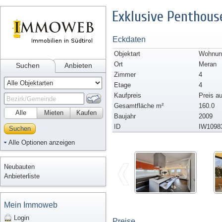
Exklusive Penthou
Eckdaten
Objektart
Wohnun
Ort
Meran
Suchen
Anbieten
Zimmer
4
Etage
4
Kaufpreis
Preis a
Gesamtfläche m²
160.0
Alle
Mieten
Kaufen
Baujahr
2009
ID
IW1098
Suchen
Alle Optionen anzeigen
Neubauten
Anbieterliste
Mein Immoweb
Login
Preise