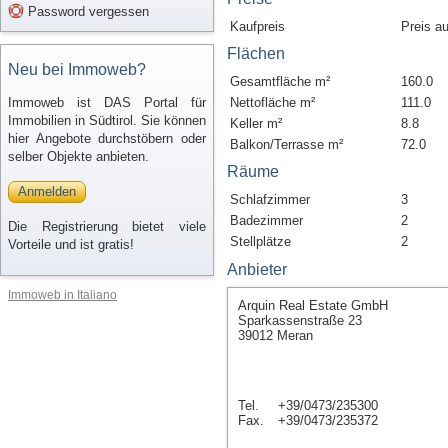
Password vergessen
Kaufpreis
Preis a
Flächen
Neu bei Immoweb?
Gesamtfläche m²
160.0
Immoweb ist DAS Portal für
Nettofläche m²
111.0
Immobilien in Südtirol. Sie können
Keller m²
8.8
hier Angebote durchstöbern oder
Balkon/Terrasse m²
72.0
selber Objekte anbieten.
Räume
Anmelden
Schlafzimmer
3
Badezimmer
2
Die Registrierung bietet viele
Stellplätze
2
Vorteile und ist gratis!
Anbieter
Immoweb in Italiano
Arquin Real Estate GmbH
Sparkassenstraße 23
39012 Meran
Tel.
+39/0473/235300
Fax.
+39/0473/235372