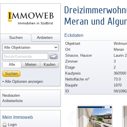
Dreizimmerwohn
Meran und Algu
Eckdaten
Suchen
Anbieten
Objektart
Wohnung
Ort
Meran
Strasse, Hausnr
Laurin 
Zimmer
3
Alle
Mieten
Kaufen
Etage
2
Kaufpreis
360'000
Suchen
Nettofläche m²
73.0
Alle Optionen anzeigen
Baujahr
1970
ID
IW1096
Neubauten
Anbieterliste
Mein Immoweb
Login