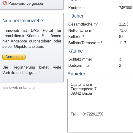
Password vergessen
Kaufpreis
745'000
Flächen
Neu bei Immoweb?
Gesamtfläche m²
112.3
Immoweb ist DAS Portal für
Nettofläche m²
73.0
Immobilien in Südtirol. Sie können
Keller m²
8.0
hier Angebote durchstöbern oder
Balkon/Terrasse m²
11.7
selber Objekte anbieten.
Räume
Anmelden
Schlafzimmer
3
Badezimmer
2
Die Registrierung bietet viele
Vorteile und ist gratis!
Anbieter
Castellanum
Immoweb in Italiano
Trattengasse 7
39042 Brixen
Tel.
0472201250