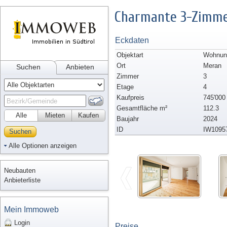
Charmante 3-Zimme
Eckdaten
Objektart
Wohnun
Ort
Meran
Suchen
Anbieten
Zimmer
3
Etage
4
Kaufpreis
745'000
Gesamtfläche m²
112.3
Alle
Mieten
Kaufen
Baujahr
2024
ID
IW1095
Suchen
Alle Optionen anzeigen
Neubauten
Anbieterliste
Mein Immoweb
Login
Preise