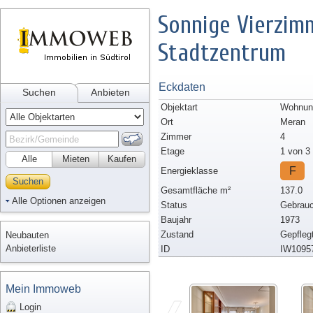
Sonnige Vierzi
Stadtzentrum
Eckdaten
Suchen
Anbieten
Objektart
Wohnung
Ort
Meran
Zimmer
4
Etage
1 von 3
Alle
Mieten
Kaufen
F
Energieklasse
Suchen
Gesamtfläche m²
137.0
Alle Optionen anzeigen
Status
Gebrauc
Baujahr
1973
Zustand
Gepfleg
Neubauten
Anbieterliste
ID
IW1095
Mein Immoweb
Login