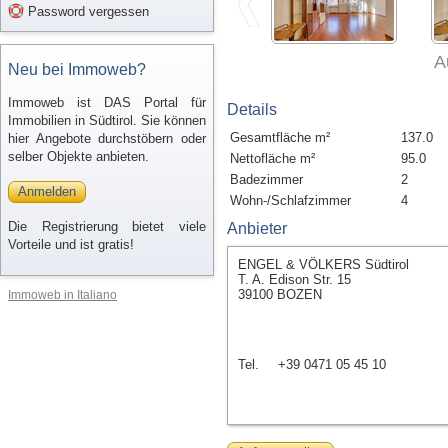
Password vergessen
A
Neu bei Immoweb?
Immoweb ist DAS Portal für
Details
Immobilien in Südtirol. Sie können
Gesamtfläche m²
137.0
hier Angebote durchstöbern oder
selber Objekte anbieten.
Nettofläche m²
95.0
Badezimmer
2
Anmelden
Wohn-/Schlafzimmer
4
Die Registrierung bietet viele
Anbieter
Vorteile und ist gratis!
ENGEL & VÖLKERS Südtirol
T. A. Edison Str. 15
39100 BOZEN
Immoweb in Italiano
Tel.
+39 0471 05 45 10