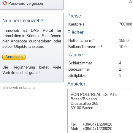
A
Password vergessen
Preise
Neu bei Immoweb?
Kaufpreis
760'000
Immoweb ist DAS Portal für
Flächen
Immobilien in Südtirol. Sie können
Nettofläche m²
155.0
hier Angebote durchstöbern oder
selber Objekte anbieten.
Balkon/Terrasse m²
10.0
Räume
Anmelden
Schlafzimmer
4
Die Registrierung bietet viele
Badezimmer
2
Vorteile und ist gratis!
Stellplätze
1
Anbieter
Immoweb in Italiano
VON POLL REAL ESTATE
Bozen/Bolzano
Drususallee 265
39100 Bozen
Tel.
+39/0471/209020
Mob.
+39/0471/209020