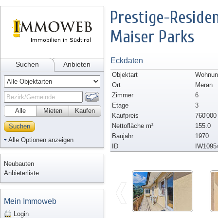
Prestige-Reside
Maiser Parks
Eckdaten
Suchen
Anbieten
Objektart
Wohnung
Ort
Meran
Zimmer
6
Etage
3
Alle
Mieten
Kaufen
Kaufpreis
760'000
Nettofläche m²
155.0
Suchen
Baujahr
1970
Alle Optionen anzeigen
ID
IW1095
Neubauten
Anbieterliste
Mein Immoweb
Login