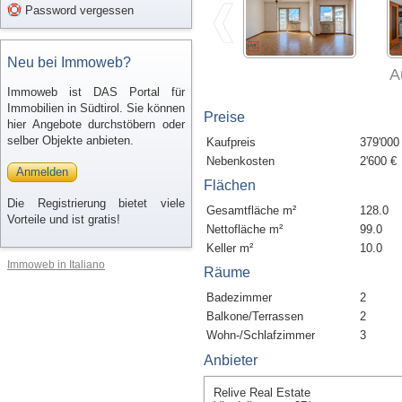
Password vergessen
Neu bei Immoweb?
A
Immoweb ist DAS Portal für
Immobilien in Südtirol. Sie können
Preise
hier Angebote durchstöbern oder
selber Objekte anbieten.
Kaufpreis
379'000
Nebenkosten
2'600 €
Anmelden
Flächen
Die Registrierung bietet viele
Gesamtfläche m²
128.0
Vorteile und ist gratis!
Nettofläche m²
99.0
Keller m²
10.0
Immoweb in Italiano
Räume
Badezimmer
2
Balkone/Terrassen
2
Wohn-/Schlafzimmer
3
Anbieter
Relive Real Estate