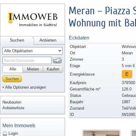
Meran – Piazza S
Wohnung mit Ba
Eckdaten
Suchen
Anbieten
Objektart
Wohnung
Ort
Meran
Zimmer
3
Etage
5 von 6
Alle
Mieten
Kaufen
E
Energieklasse
Suchen
Kaufpreis
379'000
Alle Optionen anzeigen
Gesamtfläche m²
128.0
Status
Gebrauc
Baujahr
1987
Neubauten
Anbieterliste
Zustand
Teil/Vol
ID
IW1095
Mein Immoweb
Login