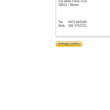
Via delle corse 37/a
39012 / Meran
Tel.
0473 693189
Mob.
392 5752722
Anfrage stellen