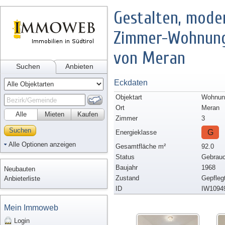
Gestalten, moder
Zimmer-Wohnung 
von Meran
Suchen
Anbieten
Eckdaten
Objektart
Wohnun
Ort
Meran
Alle
Mieten
Kaufen
Zimmer
3
Suchen
G
Energieklasse
Alle Optionen anzeigen
Gesamtfläche m²
92.0
Status
Gebrauc
Baujahr
1968
Neubauten
Zustand
Gepfleg
Anbieterliste
ID
IW1094
Mein Immoweb
Login