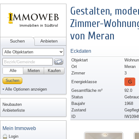
Gestalten, moder
Zimmer-Wohnung 
von Meran
Suchen
Anbieten
Eckdaten
Objektart
Wohnun
Ort
Meran
Alle
Mieten
Kaufen
Zimmer
3
Suchen
G
Energieklasse
Alle Optionen anzeigen
Gesamtfläche m²
92.0
Status
Gebrauc
Baujahr
1968
Neubauten
Zustand
Gepfleg
Anbieterliste
ID
IW1094
Mein Immoweb
Login