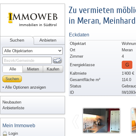
Zu vermieten möbl
in Meran, Meinhard
Eckdaten
Suchen
Anbieten
Objektart
Wohnun
Ort
Meran
Zimmer
4
G
Energieklasse
Alle
Mieten
Kaufen
Kaltmiete
1'400 €
Suchen
Gesamtfläche m²
114.0
Status
Gebrauc
Alle Optionen anzeigen
ID
IW1093
Neubauten
Anbieterliste
Mein Immoweb
Login