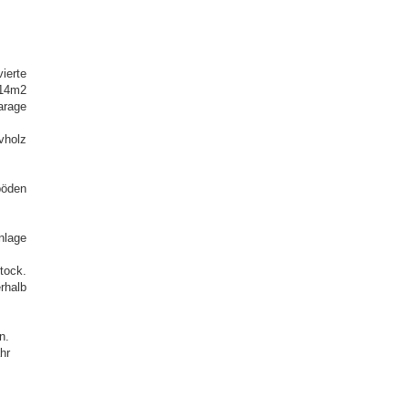
ierte
14m2
arage
vholz
böden
nlage
tock.
rhalb
n.
hr