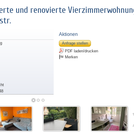
ierte und renovierte Vierzimmerwohnun
str.
Aktionen
g
Anfrage stellen
PDF laden/drucken
Merken
ht
48