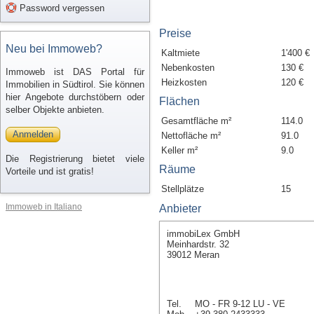
Password vergessen
Preise
Neu bei Immoweb?
Kaltmiete
1'400 €
Nebenkosten
130 €
Immoweb ist DAS Portal für
Heizkosten
120 €
Immobilien in Südtirol. Sie können
hier Angebote durchstöbern oder
Flächen
selber Objekte anbieten.
Gesamtfläche m²
114.0
Anmelden
Nettofläche m²
91.0
Keller m²
9.0
Die Registrierung bietet viele
Räume
Vorteile und ist gratis!
Stellplätze
15
Immoweb in Italiano
Anbieter
immobiLex GmbH
Meinhardstr. 32
39012 Meran
Tel.
MO - FR 9-12 LU - VE