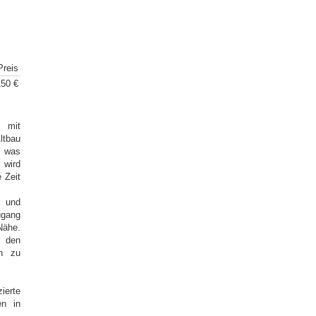
Preis
150 €
g mit
ltbau
, was
 wird
 Zeit
n und
ugang
Nähe.
, den
en zu
ierte
en in