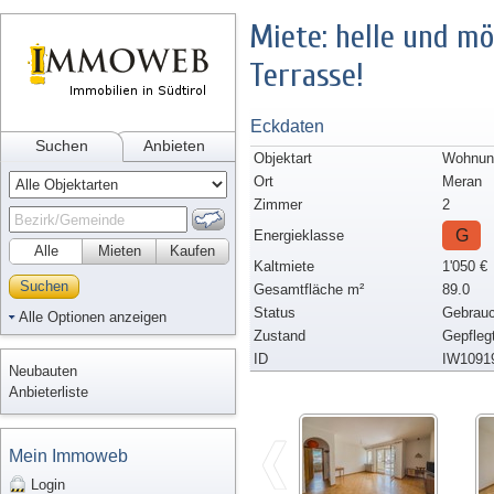
Miete: helle und m
Terrasse!
Eckdaten
Suchen
Anbieten
Objektart
Wohnung
Ort
Meran
Zimmer
2
G
Energieklasse
Alle
Mieten
Kaufen
Kaltmiete
1'050 €
Suchen
Gesamtfläche m²
89.0
Status
Gebrauc
Alle Optionen anzeigen
Zustand
Gepfleg
ID
IW1091
Neubauten
Anbieterliste
Mein Immoweb
Login