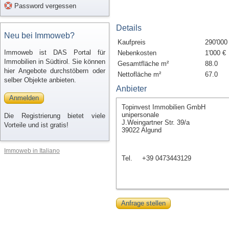
Password vergessen
Details
Neu bei Immoweb?
Kaufpreis
290'000
Immoweb ist DAS Portal für
Nebenkosten
1'000 €
Immobilien in Südtirol. Sie können
Gesamtfläche m²
88.0
hier Angebote durchstöbern oder
Nettofläche m²
67.0
selber Objekte anbieten.
Anbieter
Anmelden
Topinvest Immobilien GmbH
unipersonale
Die Registrierung bietet viele
J.Weingartner Str. 39/a
Vorteile und ist gratis!
39022 Algund
Immoweb in Italiano
Tel.
+39 0473443129
Anfrage stellen