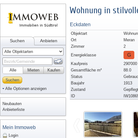
Wohnung in stilvol
Eckdaten
Objektart
Wohnung
Ort
Meran
Suchen
Anbieten
Zimmer
2
G
Energieklasse
Kaufpreis
290'000
Alle
Mieten
Kaufen
Gesamtfläche m²
88.0
Status
Gebrauc
Suchen
Baujahr
1913
Alle Optionen anzeigen
Zustand
Gepfleg
ID
IW1086
Neubauten
Anbieterliste
Mein Immoweb
Login