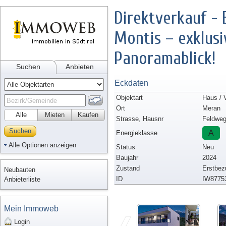
Direktverkauf - E
Montis – exklus
Panoramablick!
Suchen
Anbieten
Eckdaten
Objektart
Haus / V
Ort
Meran
Alle
Mieten
Kaufen
Strasse, Hausnr
Feldweg
Suchen
A
Energieklasse
Alle Optionen anzeigen
Status
Neu
Baujahr
2024
Zustand
Erstbez
Neubauten
ID
IW8775
Anbieterliste
Mein Immoweb
Login