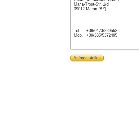
Maria-Trost-Str. 1/d
39012 Meran (BZ)
Tel.
+39/0473/239552
Mob.
+39/335/5372495
Anfrage stellen