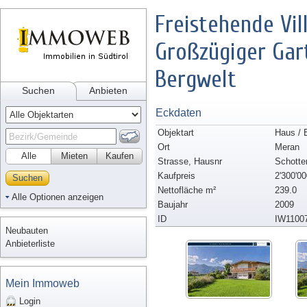
Freistehende Vil
Großzügiger Gart
Bergwelt
Suchen
Anbieten
Eckdaten
Objektart
Haus / 
Ort
Meran
Alle
Mieten
Kaufen
Strasse, Hausnr
Schotte
Kaufpreis
2'300'00
Suchen
Nettofläche m²
239.0
Alle Optionen anzeigen
Baujahr
2009
ID
IW1100
Neubauten
Anbieterliste
Mein Immoweb
Login