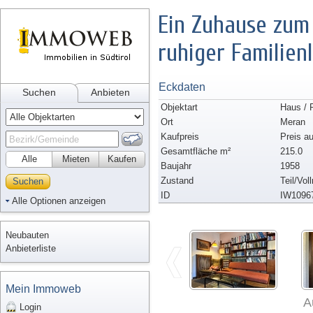
Ein Zuhause zum 
ruhiger Familien
Eckdaten
Suchen
Anbieten
Objektart
Haus / 
Ort
Meran
Kaufpreis
Preis a
Gesamtfläche m²
215.0
Alle
Mieten
Kaufen
Baujahr
1958
Zustand
Teil/Vol
Suchen
ID
IW1096
Alle Optionen anzeigen
Neubauten
Anbieterliste
Mein Immoweb
A
Login