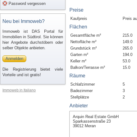
Password vergessen
Preise
Kaufpreis
Preis a
Neu bei Immoweb?
Flächen
Immoweb ist DAS Portal für
Gesamtfläche m²
215.0
Immobilien in Südtirol. Sie können
Nettofläche m²
149.0
hier Angebote durchstöbern oder
selber Objekte anbieten.
Grundstück m²
265.0
Garten m²
194.0
Anmelden
Keller m²
53.0
Balkon/Terrasse m²
15.0
Die Registrierung bietet viele
Vorteile und ist gratis!
Räume
Schlafzimmer
5
Immoweb in Italiano
Badezimmer
3
Stellplätze
2
Anbieter
Arquin Real Estate GmbH
Sparkassenstraße 23
39012 Meran