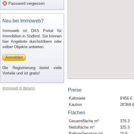
Password vergessen
Neu bei Immoweb?
Immoweb ist DAS Portal für
Immobilien in Südtirol. Sie können
hier Angebote durchstöbern oder
selber Objekte anbieten.
Anmelden
Die Registrierung bietet viele
Vorteile und ist gratis!
Immoweb in Italiano
Preise
Kaltmiete
9'456 €
Kaution
28'369 
Flächen
Gesamtfläche m²
378.3
Nettofläche m²
325.3
Balkon/Terrasse m²
15.5