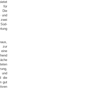
ietet
 für
 Die
e und
 zwei
 Süd-
htung
haus,
n zur
 eine
chend
läche
teten
zung,
n und
d die
n gut
tiven