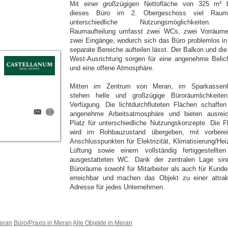
Mit einer großzügigen Nettofläche von 325 m² b
dieses Büro im 2. Obergeschoss viel Raum
unterschiedliche Nutzungsmöglichkeiten.
Raumaufteilung umfasst zwei WCs, zwei Vorräum
zwei Eingänge, wodurch sich das Büro problemlos in
separate Bereiche aufteilen lässt. Der Balkon und die
West-Ausrichtung sorgen für eine angenehme Belic
und eine offene Atmosphäre.
Mitten im Zentrum von Meran, im Sparkassen
stehen helle und großzügige Büroräumlichkeite
Verfügung. Die lichtdurchfluteten Flächen schaffen
angenehme Arbeitsatmosphäre und bieten ausrei
Platz für unterschiedliche Nutzungskonzepte. Die F
wird im Rohbauzustand übergeben, mit vorberei
Anschlusspunkten für Elektrizität, Klimatisierung/Hei
Lüftung sowie einem vollständig fertiggestellte
ausgestatteten WC. Dank der zentralen Lage sin
Büroräume sowohl für Mitarbeiter als auch für Kunde
erreichbar und machen das Objekt zu einer attrak
Adresse für jedes Unternehmen.
Meran
Büro/Praxis in Meran
Alle Objekte in Meran