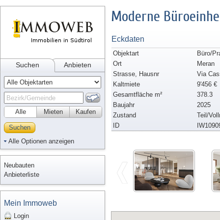
Moderne Büroeinhe
Eckdaten
Objektart
Büro/Pr
Ort
Meran
Suchen
Anbieten
Strasse, Hausnr
Via Cas
Kaltmiete
9'456 €
Gesamtfläche m²
378.3
Baujahr
2025
Alle
Mieten
Kaufen
Zustand
Teil/Vol
ID
IW1090
Suchen
Alle Optionen anzeigen
Neubauten
Anbieterliste
Mein Immoweb
Login