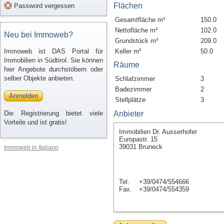
Flächen
Password vergessen
Gesamtfläche m²
150.0
Nettofläche m²
102.0
Neu bei Immoweb?
Grundstück m²
209.0
Immoweb ist DAS Portal für
Keller m²
50.0
Immobilien in Südtirol. Sie können
Räume
hier Angebote durchstöbern oder
selber Objekte anbieten.
Schlafzimmer
3
Badezimmer
2
Anmelden
Stellplätze
3
Die Registrierung bietet viele
Anbieter
Vorteile und ist gratis!
Immobilien Dr. Ausserhofer
Europastr. 15
39031 Bruneck
Immoweb in Italiano
Tel.
+39/0474/554666
Fax.
+39/0474/554359