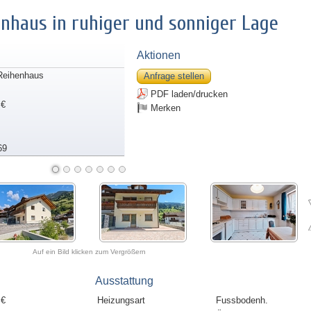
enhaus in ruhiger und sonniger Lage
Aktionen
Reihenhaus
Anfrage stellen
PDF laden/drucken
 €
Merken
69
Auf ein Bild klicken zum Vergrößern
Ausstattung
 €
Heizungsart
Fussbodenh.