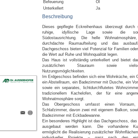
Befeuerung
Öl
Unterkellert
Ja
Beschreibung
Dieses gepflegte Eckreihenhaus überzeugt durch 
ruhige, idyllische Lage sowie die son
Südostausrichtung. Die helle Wohnatmosphäre
durchdachte Raumaufteilung und das ausbauf
Dachgeschoss bieten viel Potenzial für Familien oder 
die Wert auf Ruhe und Wohnqualität legen.
Das Haus ist vollständig unterkellert und bietet da
zusätzlichen Stauraum sowie vielsei
Nutzungsmöglichkeiten.
Im Erdgeschoss befinden sich eine Wohnküche, ein 
ein Abstellraum, ein Badezimmer mit Dusche, ein Vo
sowie ein separates, lichtdurchflutetes Wohnzimme
tradizionellem Kachelofen, der für eine ange
Wohnatmosphäre sorgt.
Das Obergeschoss umfasst einen Vorraum, 
Schlafzimmer, davon zwei mit eigenem Balkon, sowi
Badezimmer mit Eckbadewanne.
Ein besonderes Highlight ist das Dachgeschoss, das
ausgebaut werden kann. Die vorhandene Kub
ermöglicht die Realisierung zusätzlicher Wohnflächen
individueller Projekte – ganz nach den eig