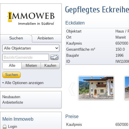
Gepflegtes Eckreih
Eckdaten
Objektart
Haus / 
Ort
Mareit
Suchen
Anbieten
Kaufpreis
650'000
Gesamtfläche m²
150.0
Baujahr
1996
ID
IW1100
Alle
Mieten
Kaufen
Suchen
Alle Optionen anzeigen
Neubauten
Anbieterliste
Preise
Mein Immoweb
Kaufpreis
650'000
Login