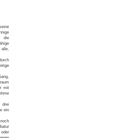
seine
nige
, die
ähige
alle,
durch
tige
Gang,
rraum
r mit
nehme
drei
e ein
 noch
atur
 oder
enen