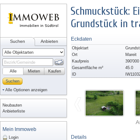
Schmuckstück: E
Grundstück in t
Eckdaten
Suchen
Anbieten
Objektart
Grundst
Ort
Mareit
Kaufpreis
390'000
Gesamtfläche m²
45.0
Alle
Mieten
Kaufen
ID
IW1103
Suchen
Alle Optionen anzeigen
Neubauten
Anbieterliste
A
Mein Immoweb
Details
Login