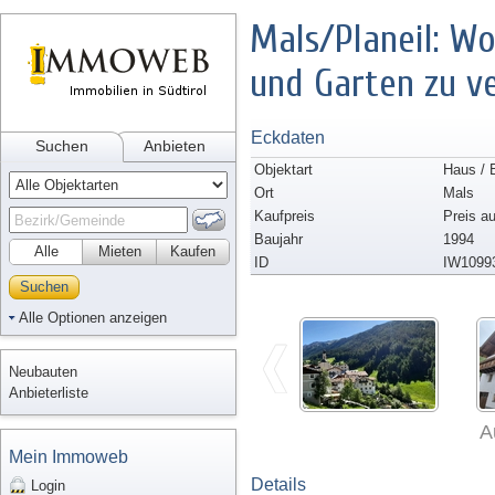
Mals/Planeil: W
und Garten zu v
Eckdaten
Suchen
Anbieten
Objektart
Haus / 
Ort
Mals
Kaufpreis
Preis a
Baujahr
1994
Alle
Mieten
Kaufen
ID
IW1099
Suchen
Alle Optionen anzeigen
Neubauten
Anbieterliste
A
Mein Immoweb
Details
Login