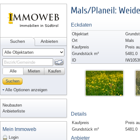
Mals/Planeil: Weid
Eckdaten
Objektart
Grundst
Ort
Mals
Suchen
Anbieten
Kaufpreis
Preis a
Grundstück m²
5481.0
ID
IW1053
Alle
Mieten
Kaufen
Suchen
Alle Optionen anzeigen
Neubauten
Anbieterliste
Details
Kaufpreis
Preis a
Mein Immoweb
Grundstück m²
5481.0
Login
Anbieter