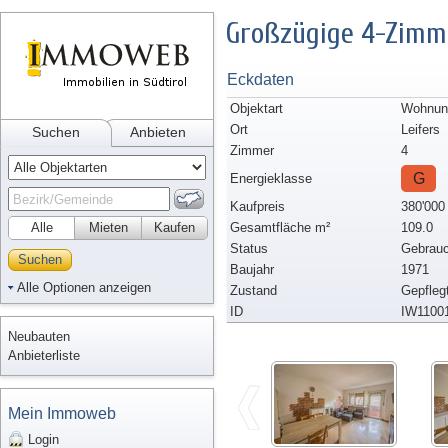
Großzügige 4-Zimm
Eckdaten
Objektart
Wohnun
Ort
Leifers
Suchen
Anbieten
Zimmer
4
G
Energieklasse
Kaufpreis
380'000
Alle
Mieten
Kaufen
Gesamtfläche m²
109.0
Status
Gebrauc
Suchen
Baujahr
1971
Alle Optionen anzeigen
Zustand
Gepfleg
ID
IW1100
Neubauten
Anbieterliste
Mein Immoweb
Login