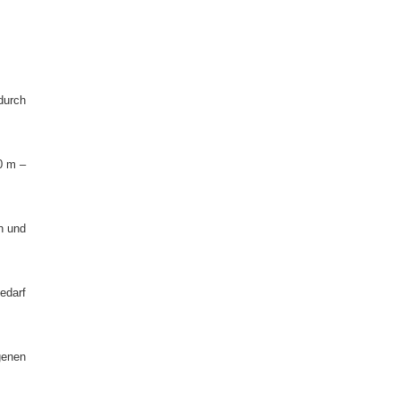
durch
0 m –
n und
edarf
genen