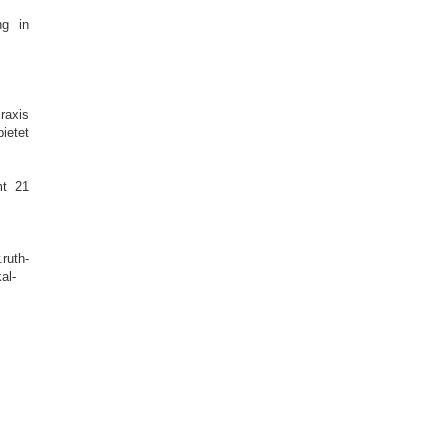
ng in
raxis
ietet
mt 21
uth-
al-