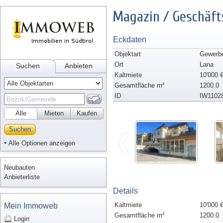
Magazin / Geschäft
Eckdaten
Objektart
Gewerbe/
Ort
Lana
Suchen
Anbieten
Kaltmiete
10'000 
Gesamtfläche m²
1200.0
ID
IW1102
Alle
Mieten
Kaufen
Suchen
Alle Optionen anzeigen
Neubauten
Anbieterliste
Details
Kaltmiete
10'000 
Mein Immoweb
Gesamtfläche m²
1200.0
Login