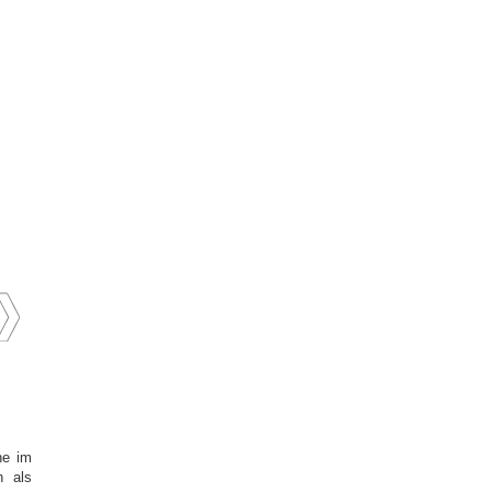
he im
h als