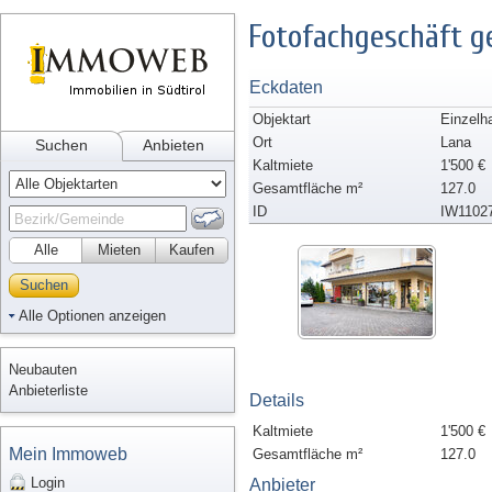
Fotofachgeschäft g
Eckdaten
Objektart
Einzelh
Ort
Lana
Suchen
Anbieten
Kaltmiete
1'500 €
Gesamtfläche m²
127.0
ID
IW1102
Alle
Mieten
Kaufen
Suchen
Alle Optionen anzeigen
Neubauten
Anbieterliste
Details
Kaltmiete
1'500 €
Mein Immoweb
Gesamtfläche m²
127.0
Login
Anbieter