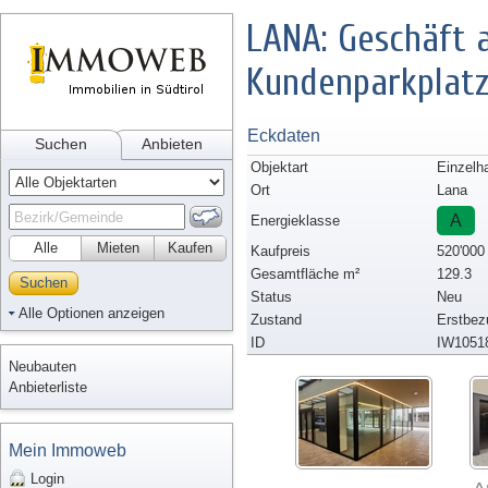
LANA: Geschäft 
Kundenparkplat
Eckdaten
Suchen
Anbieten
Objektart
Einzelh
Ort
Lana
A
Energieklasse
Alle
Mieten
Kaufen
Kaufpreis
520'000
Gesamtfläche m²
129.3
Suchen
Status
Neu
Alle Optionen anzeigen
Zustand
Erstbez
ID
IW1051
Neubauten
Anbieterliste
Mein Immoweb
Login