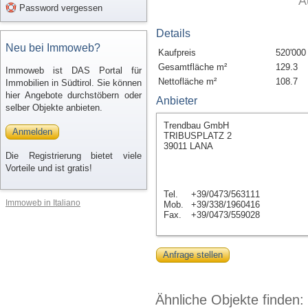
A
Password vergessen
Details
Neu bei Immoweb?
Kaufpreis
520'000
Gesamtfläche m²
129.3
Immoweb ist DAS Portal für
Nettofläche m²
108.7
Immobilien in Südtirol. Sie können
hier Angebote durchstöbern oder
Anbieter
selber Objekte anbieten.
Trendbau GmbH
Anmelden
TRIBUSPLATZ 2
39011 LANA
Die Registrierung bietet viele
Vorteile und ist gratis!
Tel.
+39/0473/563111
Immoweb in Italiano
Mob.
+39/338/1960416
Fax.
+39/0473/559028
Anfrage stellen
Ähnliche Objekte finden: