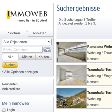
Suchergebnisse
Die Suche ergab 3 Treffer.
Angezeigt werden 1 bis 3.
Suchen
Anbieten
Panorama-Wohnu
Wohnung / Terra
Alle
Mieten
Kaufen
Kortsch
Suchen
Traumhafte Ter
Alle Optionen anzeigen
Wohnung / Etag
Kortsch
Neubauten
Anbieterliste
Traumhafte Ter
Wohnung
Mein Immoweb
Kortsch
Login