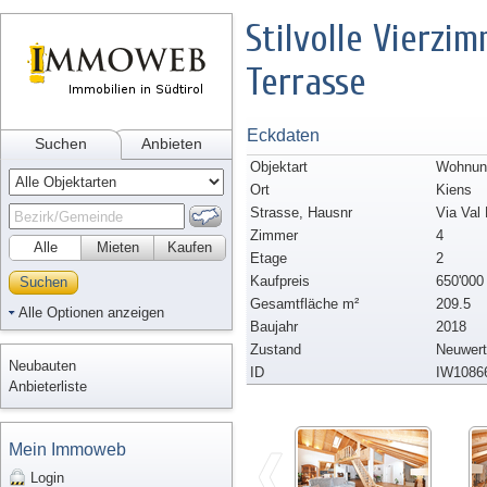
Stilvolle Vierz
Terrasse
Eckdaten
Suchen
Anbieten
Objektart
Wohnun
Ort
Kiens
Strasse, Hausnr
Via Val 
Zimmer
4
Alle
Mieten
Kaufen
Etage
2
Kaufpreis
650'000
Suchen
Gesamtfläche m²
209.5
Alle Optionen anzeigen
Baujahr
2018
Zustand
Neuwert
Neubauten
ID
IW1086
Anbieterliste
Mein Immoweb
Login