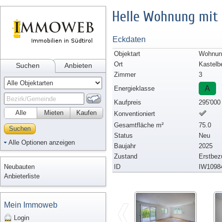
Helle Wohnung mit 
Eckdaten
Objektart
Wohnung
Ort
Kastelb
Suchen
Anbieten
Zimmer
3
A
Energieklasse
Kaufpreis
295'000
Alle
Mieten
Kaufen
Konventioniert
Gesamtfläche m²
75.0
Suchen
Status
Neu
Alle Optionen anzeigen
Baujahr
2025
Zustand
Erstbez
Neubauten
ID
IW1098
Anbieterliste
Mein Immoweb
Login