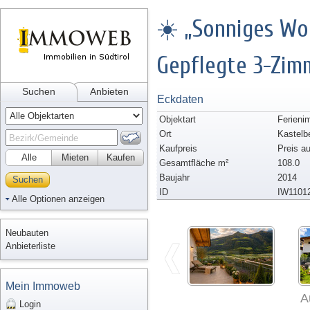
☀️ „Sonniges Wo
Gepflegte 3-Zim
Suchen
Anbieten
Eckdaten
Objektart
Ferieni
Ort
Kastelb
Kaufpreis
Preis a
Alle
Mieten
Kaufen
Gesamtfläche m²
108.0
Baujahr
2014
Suchen
ID
IW1101
Alle Optionen anzeigen
Neubauten
Anbieterliste
Mein Immoweb
A
Login