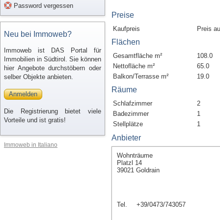
Password vergessen
Preise
Kaufpreis
Preis a
Neu bei Immoweb?
Flächen
Immoweb ist DAS Portal für
Gesamtfläche m²
108.0
Immobilien in Südtirol. Sie können
Nettofläche m²
65.0
hier Angebote durchstöbern oder
Balkon/Terrasse m²
19.0
selber Objekte anbieten.
Räume
Anmelden
Schlafzimmer
2
Die Registrierung bietet viele
Badezimmer
1
Vorteile und ist gratis!
Stellplätze
1
Anbieter
Immoweb in Italiano
Wohnträume
Platzl 14
39021 Goldrain
Tel.
+39/0473/743057