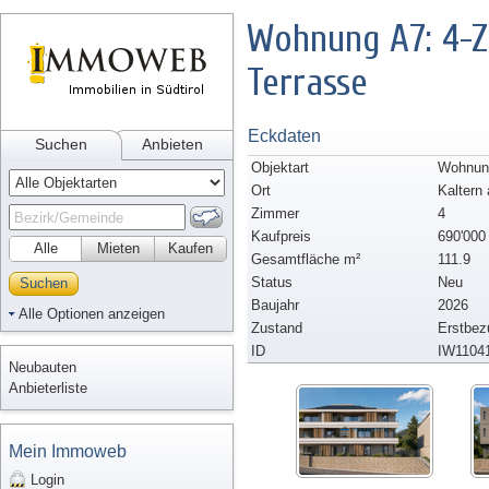
Wohnung A7: 4-
Terrasse
Eckdaten
Suchen
Anbieten
Objektart
Wohnun
Ort
Kaltern
Zimmer
4
Kaufpreis
690'000
Alle
Mieten
Kaufen
Gesamtfläche m²
111.9
Status
Neu
Suchen
Baujahr
2026
Alle Optionen anzeigen
Zustand
Erstbez
ID
IW1104
Neubauten
Anbieterliste
Mein Immoweb
Login