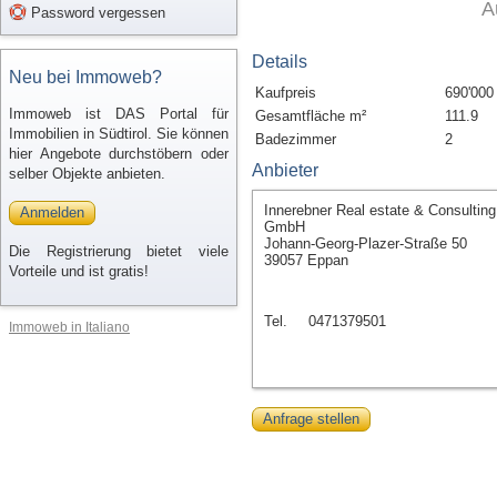
A
Password vergessen
Details
Neu bei Immoweb?
Kaufpreis
690'000
Immoweb ist DAS Portal für
Gesamtfläche m²
111.9
Immobilien in Südtirol. Sie können
Badezimmer
2
hier Angebote durchstöbern oder
Anbieter
selber Objekte anbieten.
Innerebner Real estate & Consulting
Anmelden
GmbH
Johann-Georg-Plazer-Straße 50
Die Registrierung bietet viele
39057 Eppan
Vorteile und ist gratis!
Tel.
0471379501
Immoweb in Italiano
Anfrage stellen