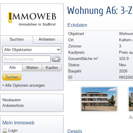
Wohnung A6: 3-Z
Eckdaten
Objektart
Wohnung
Suchen
Anbieten
Ort
Kaltern
Zimmer
3
Kaufpreis
Preis a
Gesamtfläche m²
103.9
Status
Neu
Alle
Mieten
Kaufen
Baujahr
2026
Suchen
ID
IW1104
Alle Optionen anzeigen
Neubauten
Anbieterliste
A
Mein Immoweb
Login
Details