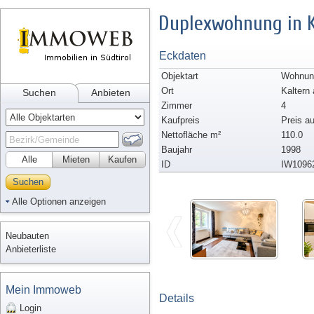
Duplexwohnung in K
Eckdaten
Objektart
Wohnun
Ort
Kaltern
Suchen
Anbieten
Zimmer
4
Kaufpreis
Preis a
Nettofläche m²
110.0
Baujahr
1998
Alle
Mieten
Kaufen
ID
IW1096
Suchen
Alle Optionen anzeigen
Neubauten
Anbieterliste
Mein Immoweb
Details
Login