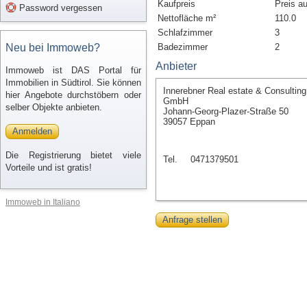
Kaufpreis
Preis a
Password vergessen
Nettofläche m²
110.0
Schlafzimmer
3
Neu bei Immoweb?
Badezimmer
2
Anbieter
Immoweb ist DAS Portal für
Immobilien in Südtirol. Sie können
Innerebner Real estate & Consulting
hier Angebote durchstöbern oder
GmbH
selber Objekte anbieten.
Johann-Georg-Plazer-Straße 50
39057 Eppan
Anmelden
Die Registrierung bietet viele
Tel.
0471379501
Vorteile und ist gratis!
Immoweb in Italiano
Anfrage stellen