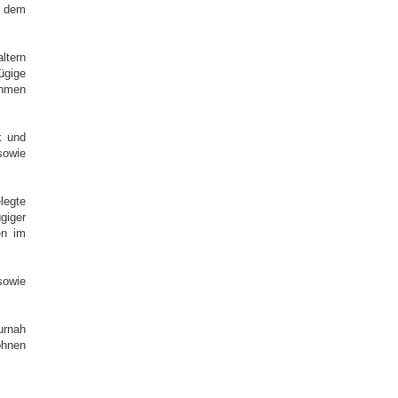
 dem
ltern
gige
ehmen
k und
sowie
legte
iger
en im
sowie
urnah
ohnen