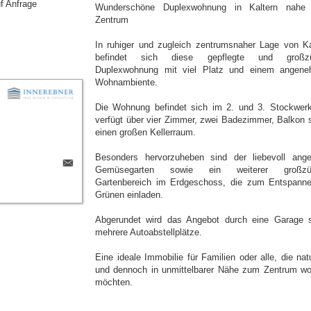
uf Anfrage
Wunderschöne Duplexwohnung in Kaltern nahe
Zentrum
In ruhiger und zugleich zentrumsnaher Lage von Ka
befindet sich diese gepflegte und großzü
Duplexwohnung mit viel Platz und einem angen
Wohnambiente.
Die Wohnung befindet sich im 2. und 3. Stockwer
verfügt über vier Zimmer, zwei Badezimmer, Balkon 
einen großen Kellerraum.
Besonders hervorzuheben sind der liebevoll ange
Gemüsegarten sowie ein weiterer großzüg
Gartenbereich im Erdgeschoss, die zum Entspann
Grünen einladen.
Abgerundet wird das Angebot durch eine Garage 
mehrere Autoabstellplätze.
Eine ideale Immobilie für Familien oder alle, die nat
und dennoch in unmittelbarer Nähe zum Zentrum w
möchten.