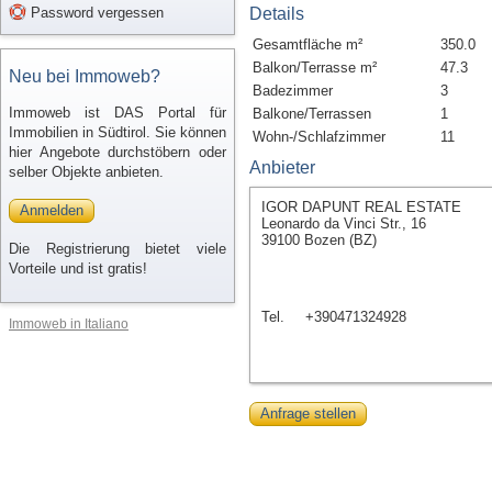
Password vergessen
Details
Gesamtfläche m²
350.0
Balkon/Terrasse m²
47.3
Neu bei Immoweb?
Badezimmer
3
Immoweb ist DAS Portal für
Balkone/Terrassen
1
Immobilien in Südtirol. Sie können
Wohn-/Schlafzimmer
11
hier Angebote durchstöbern oder
Anbieter
selber Objekte anbieten.
IGOR DAPUNT REAL ESTATE
Anmelden
Leonardo da Vinci Str., 16
39100 Bozen (BZ)
Die Registrierung bietet viele
Vorteile und ist gratis!
Tel.
+390471324928
Immoweb in Italiano
Anfrage stellen