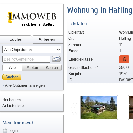
Wohnung in Hafling
Eckdaten
Objektart
Wohnun
Ort
Hafling
Suchen
Anbieten
Zimmer
11
Etage
1
G
Energieklasse
Alle
Mieten
Kaufen
Gesamtfläche m²
350.0
Baujahr
1970
Suchen
ID
IW1089
Alle Optionen anzeigen
Neubauten
Anbieterliste
Mein Immoweb
Login