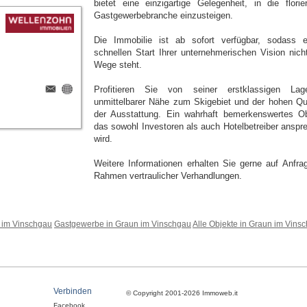
bietet eine einzigartige Gelegenheit, in die florie
Gastgewerbebranche einzusteigen.
Die Immobilie ist ab sofort verfügbar, sodass 
schnellen Start Ihrer unternehmerischen Vision nich
Wege steht.
Profitieren Sie von seiner erstklassigen La
unmittelbarer Nähe zum Skigebiet und der hohen Qua
der Ausstattung. Ein wahrhaft bemerkenswertes Ob
das sowohl Investoren als auch Hotelbetreiber anspr
wird.
Weitere Informationen erhalten Sie gerne auf Anfra
Rahmen vertraulicher Verhandlungen.
n im Vinschgau
Gastgewerbe in Graun im Vinschgau
Alle Objekte in Graun im Vins
Verbinden
© Copyright 2001-2026 Immoweb.it
Facebook