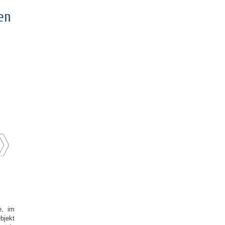
en
e, im
bjekt