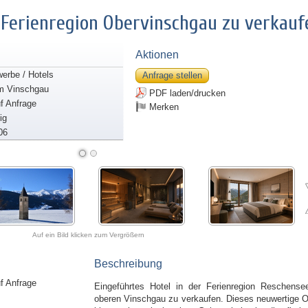
r Ferienregion Obervinschgau zu verkauf
Aktionen
erbe / Hotels
Anfrage stellen
m Vinschgau
PDF laden/drucken
uf Anfrage
Merken
ig
06
Auf ein Bild klicken zum Vergrößern
Beschreibung
uf Anfrage
Eingeführtes Hotel in der Ferienregion Reschense
oberen Vinschgau zu verkaufen. Dieses neuwertige O