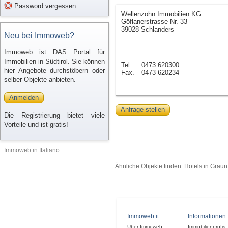
Password vergessen
Wellenzohn Immobilien KG
Göflanerstrasse Nr. 33
39028 Schlanders
Neu bei Immoweb?
Immoweb ist DAS Portal für
Immobilien in Südtirol. Sie können
Tel.
0473 620300
hier Angebote durchstöbern oder
Fax.
0473 620234
selber Objekte anbieten.
Anmelden
Anfrage stellen
Die Registrierung bietet viele
Vorteile und ist gratis!
Immoweb in Italiano
Ähnliche Objekte finden:
Hotels in Grau
Immoweb.it
Informationen
Über Immoweb
Immobilienprofis