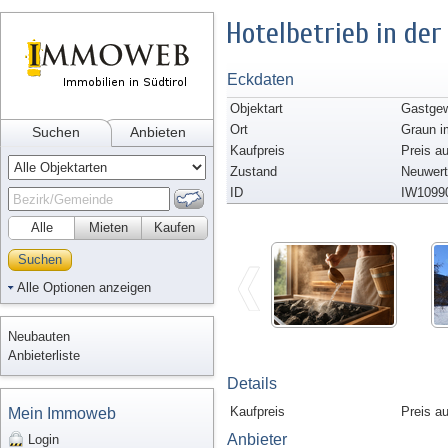
Hotelbetrieb in de
Eckdaten
Objektart
Gastgew
Ort
Graun i
Suchen
Anbieten
Kaufpreis
Preis a
Zustand
Neuwert
ID
IW1099
Alle
Mieten
Kaufen
Suchen
Alle Optionen anzeigen
Neubauten
Anbieterliste
Details
Kaufpreis
Preis a
Mein Immoweb
Anbieter
Login