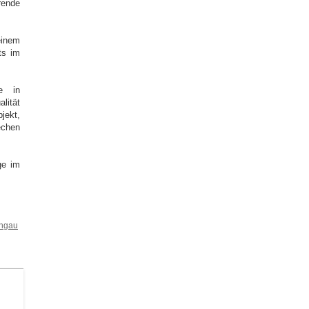
rende
einem
ts im
ge in
lität
jekt,
echen
ge im
chgau